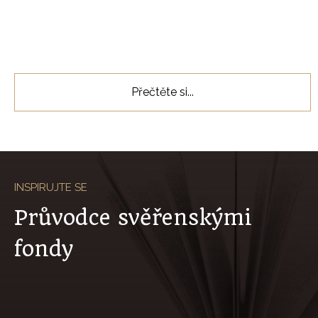
Slide 3 of 5.
Přečtěte si...
INSPIRUJTE SE
Průvodce svěřenskými
fondy