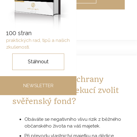
100 stran
praktických rad, tipů a našich
zkušeností.
Stáhnout
Kdy pro řešení ochrany
NEWSLETTER
majetku před exekucí zvolit
svěřenský fond?
Obáváte se negativního vlivu rizik z běžného
občanského života na váš majetek.
Při převodu vlastnictví majetku na dědice