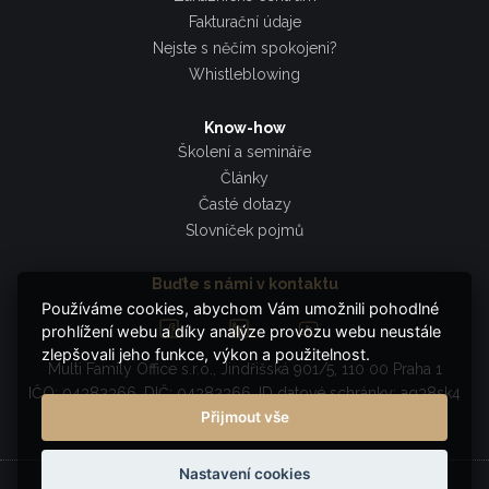
Fakturační údaje
Nejste s něčím spokojeni?
Whistleblowing
Know-how
Školení a semináře
Články
Časté dotazy
Slovníček pojmů
Buďte s námi v kontaktu
Používáme cookies, abychom Vám umožnili pohodlné
prohlížení webu a díky analýze provozu webu neustále
zlepšovali jeho funkce, výkon a použitelnost.
Multi Family Office s.r.o., Jindřišská 901/5, 110 00 Praha 1
IČO: 04382366, DIČ: 04382366, ID datové schránky: ag38sk4
Přijmout vše
Nastavení cookies