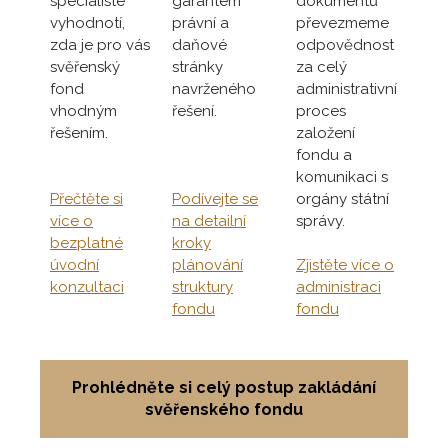
specialisté
garantem
dokumentů
vyhodnotí,
právní a
převezmeme
zda je pro vás
daňové
odpovědnost
svěřenský
stránky
za celý
fond
navrženého
administrativní
vhodným
řešení.
proces
řešením.
založení
fondu a
komunikaci s
Přečtěte si
Podívejte se
orgány státní
více o
na detailní
správy.
bezplatné
kroky
úvodní
plánování
Zjistěte více o
konzultaci
struktury
administraci
fondu
fondu
Prohlédněte si celý postup zakládání
svěřenského fondu