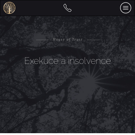
————
House of Trust
————
Exekuce a insolvence