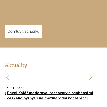
Domluvit schůzku
Aktuality
9. 11. 2022
9. 
cí
Pavel Kolář moderoval rozhovory s osobnostmi
Sv
th
českého byznysu na mezinárodní konferenci
in