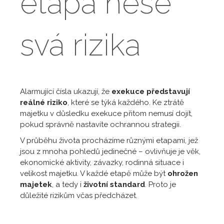
etapa nese
svá rizika
Alarmující čísla ukazují, že
exekuce představují
reálné riziko
, které se týká každého. Ke ztrátě
majetku v důsledku exekuce přitom nemusí dojít,
pokud správně nastavíte ochrannou strategii.
V průběhu života procházíme různými etapami, jež
jsou z mnoha pohledů jedinečné – ovlivňuje je věk,
ekonomické aktivity, závazky, rodinná situace i
velikost majetku. V každé etapě může být
ohrožen
majetek
, a tedy i
životní standard
. Proto je
důležité rizikům včas předcházet.