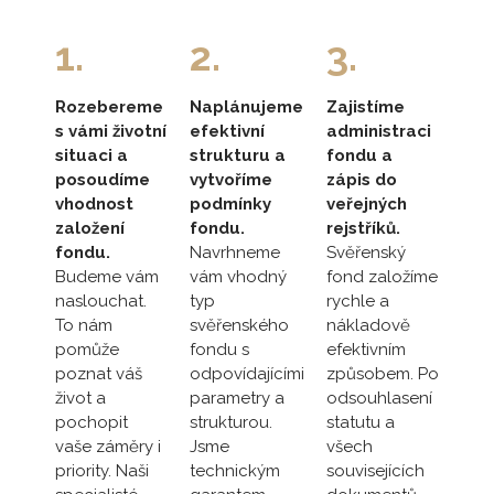
1.
2.
3.
Rozebereme
Naplánujeme
Zajistíme
s vámi životní
efektivní
administraci
situaci a
strukturu a
fondu a
posoudíme
vytvoříme
zápis do
vhodnost
podmínky
veřejných
založení
fondu.
rejstříků.
fondu.
Navrhneme
Svěřenský
Budeme vám
vám vhodný
fond založíme
naslouchat.
typ
rychle a
To nám
svěřenského
nákladově
pomůže
fondu s
efektivním
poznat váš
odpovídajícími
způsobem. Po
život a
parametry a
odsouhlasení
pochopit
strukturou.
statutu a
vaše záměry i
Jsme
všech
priority. Naši
technickým
souvisejících