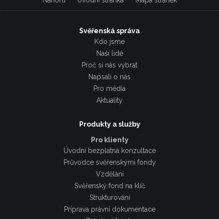
Nahoru
Úvodní stránka
Mapa stránek
Svěřenská správa
Kdo jsme
Naši lidé
Proč si nás vybrat
Napsali o nás
Pro média
Aktuality
Produkty a služby
Pro klienty
Úvodní bezplatná konzultace
Průvodce svěřenskými fondy
Vzdělání
Svěřenský fond na klíč
Strukturování
Příprava právní dokumentace