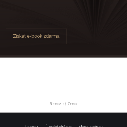
Získat e-book zdarma
————
House of Trust
————