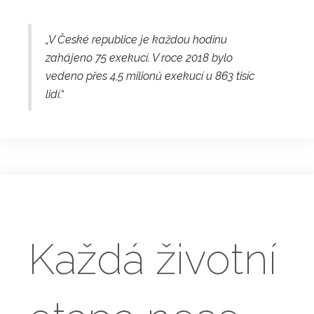
„V České republice je každou hodinu
zahájeno 75 exekucí. V roce 2018 bylo
vedeno přes 4,5 milionů exekucí u 863 tisíc
lidí.“
Každá životní