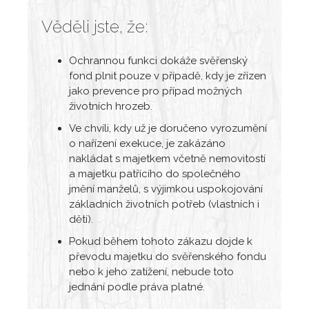
Věděli jste, že:
Ochrannou funkci dokáže svěřenský
fond plnit pouze v případě, kdy je zřízen
jako prevence pro případ možných
životních hrozeb.
Ve chvíli, kdy už je doručeno vyrozumění
o nařízení exekuce, je zakázáno
nakládat s majetkem včetně nemovitostí
a majetku patřícího do společného
jmění manželů, s výjimkou uspokojování
základních životních potřeb (vlastních i
dětí).
Pokud během tohoto zákazu dojde k
převodu majetku do svěřenského fondu
nebo k jeho zatížení, nebude toto
jednání podle práva platné.