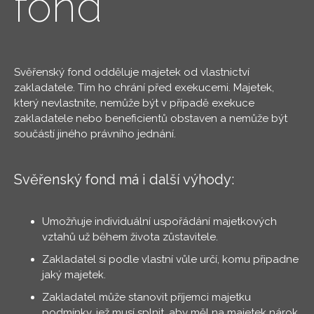
fond
Svěřenský fond odděluje majetek od vlastnictví
zakladatele. Tím ho chrání před exekucemi. Majetek,
který nevlastníte, nemůže být v případě exekuce
zakladatele nebo beneficientů obstaven a nemůže být
součástí jiného právního jednání.
Svěřenský fond má i další výhody:
Umožňuje individuální uspořádání majetkových
vztahů už během života zůstavitele.
Zakladatel si podle vlastní vůle určí, komu připadne
jaký majetek.
Zakladatel může stanovit příjemci majetku
podmínky, jež musí splnit, aby měl na majetek nárok.