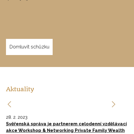
Domluvit schůzku
Aktuality
28. 2. 2023
9. 
,
Svěřenská správa je partnerem celodenní vzdělávací
Pa
akce Workshop & Networking Private Family Wealth
če