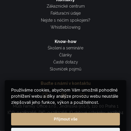
Zákaznické centrum
Fakturační údaje
Nejste s něčím spokojeni?
Whistleblowing
Know-how
Školení a semináře
Články
Časté dotazy
Slovníček pojmů
Buďte s námi v kontaktu
Používáme cookies, abychom Vám umožnili pohodlné
prohlížení webu a díky analýze provozu webu neustále
zlepšovali jeho funkce, výkon a použitelnost.
Multi Family Office s.r.o., Jindřišská 901/5, 110 00 Praha 1
IČO: 04382366, DIČ: 04382366, ID datové schránky: ag38sk4
Přijmout vše