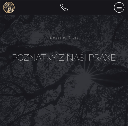
————
House of Trust
————
POZNATKY Z NAŠÍ PRAXE