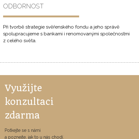
ODBORNOST
Při tvorbě strategie svěřenského fondu a jeho správě
spolupracujeme s bankami i renomovanými společnostmi
z celého světa.
Využijte
konzultaci
zdarma
Potkejte se s námi
a poznejte, jak to u nás chodí.