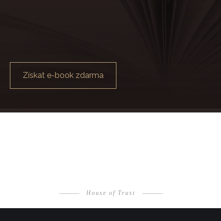
Získat e-book zdarma
————
House of Trust
————