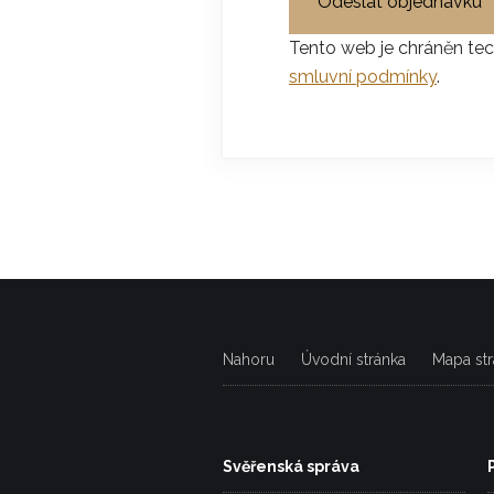
Odeslat objednávku
Tento web je chráněn te
smluvní podmínky
.
Nahoru
Úvodní stránka
Mapa st
Svěřenská správa