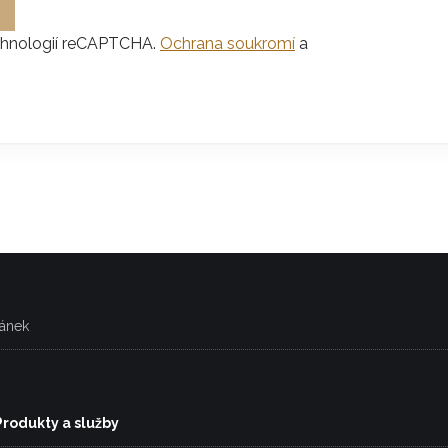
chnologií reCAPTCHA.
Ochrana soukromí
a
ránek
Produkty a služby