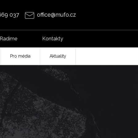
669 037
office@mufo.cz
Radíme
Kontakty
Pro média
Aktuality