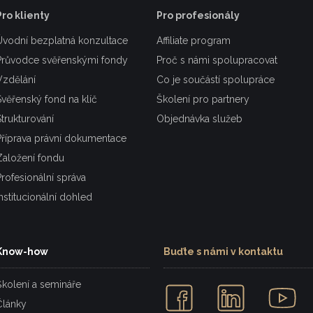
Pro klienty
Pro profesionály
Úvodní bezplatná konzultace
Affiliate program
Průvodce svěřenskými fondy
Proč s námi spolupracovat
Vzdělání
Co je součástí spolupráce
Svěřenský fond na klíč
Školení pro partnery
Strukturování
Objednávka služeb
Příprava právní dokumentace
Založení fondu
Profesionální správa
Institucionální dohled
Know-how
Buďte s námi v kontaktu
Školení a semináře
Články