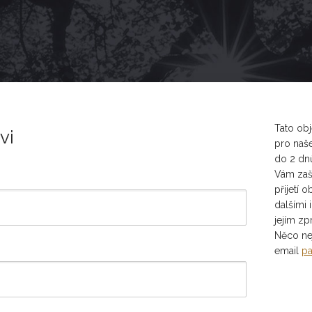
Tato obj
vi
pro naše
do 2 dn
Vám zaš
přijetí 
dalšími 
jejím zp
Něco ne
email
pa