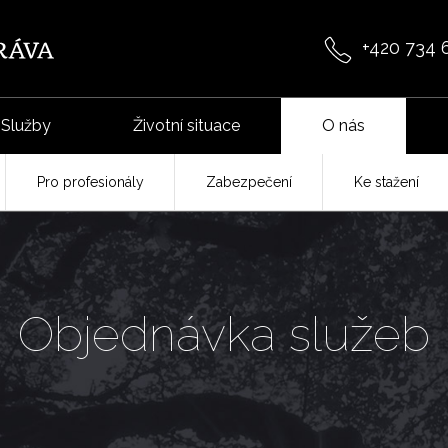
+420 734 
Služby
Životní situace
O nás
Pro profesionály
Zabezpečení
Ke stažení
Objednávka služeb