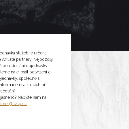
ednávka služeb je určena
 Affiliate partnery. Nejpozději
ů po odeslání objednávky
leme na e-mail potvrzení o
objednávky, společně s
informacemi a krocích při
racování.
jasného? Napište nám na
rtner@svsp.cz
.