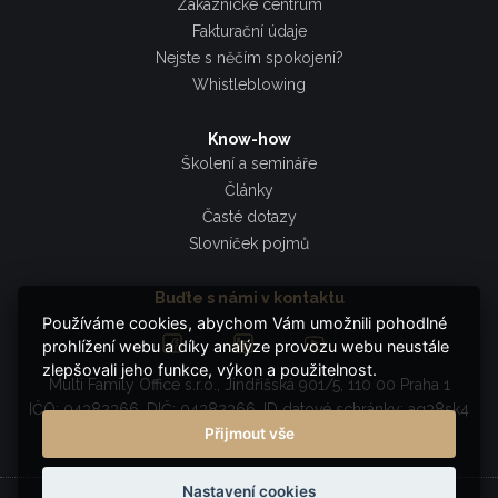
Zákaznické centrum
Fakturační údaje
Nejste s něčím spokojeni?
Whistleblowing
Know-how
Školení a semináře
Články
Časté dotazy
Slovníček pojmů
Buďte s námi v kontaktu
Používáme cookies, abychom Vám umožnili pohodlné
prohlížení webu a díky analýze provozu webu neustále
zlepšovali jeho funkce, výkon a použitelnost.
Multi Family Office s.r.o., Jindřišská 901/5, 110 00 Praha 1
IČO: 04382366, DIČ: 04382366, ID datové schránky: ag38sk4
Přijmout vše
Nastavení cookies