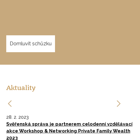
Domluvit schůzku
Aktuality
28. 2. 2023
9. 
,
Svěřenská správa je partnerem celodenní vzdělávací
Pa
akce Workshop & Networking Private Family Wealth
če
2023