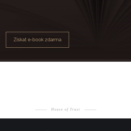
Získat e-book zdarma
————
House of Trust
————