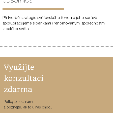
ODBORNOST
Při tvorbě strategie svěřenského fondu a jeho správě
spolupracujeme s bankami i renomovanými společnostmi
z celého světa.
Využijte
konzultaci
zdarma
Potkejte se s námi
a poznejte, jak to u nás chodí.