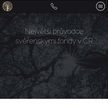
Největší průvodce
svěřenskými fondy v ČR