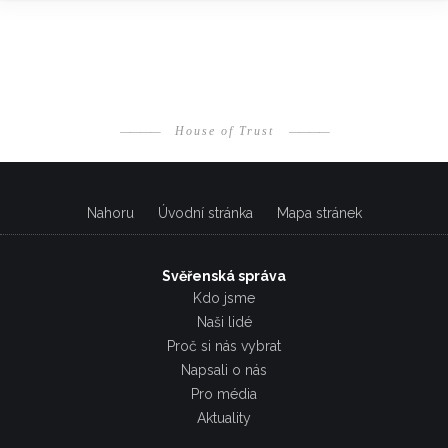
————
House of Trust
————
Nahoru
Úvodní stránka
Mapa stránek
Svěřenská správa
Kdo jsme
Naši lidé
Proč si nás vybrat
Napsali o nás
Pro média
Aktuality