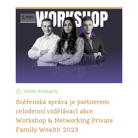
5 min.
Volně dostupný
Svěřenská správa je partnerem
celodenní vzdělávací akce
Workshop & Networking Private
Family Wealth 2023