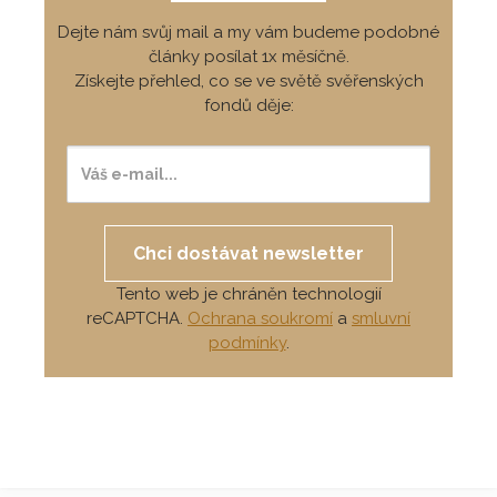
Dejte nám svůj mail a my vám budeme podobné
články posílat 1x měsíčně.
Získejte přehled, co se ve světě svěřenských
fondů děje:
Chci dostávat newsletter
Tento web je chráněn technologií
reCAPTCHA.
Ochrana soukromí
a
smluvní
podmínky
.