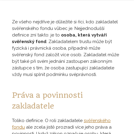
Ze všeho nejdříve je důležité si říci, kdo zakladatel
svěřenského fondu vůbec je. Nejjednodušší
definice zní takto: je to
osoba, která vytváří
svěřenský fond
. Zakladatelem trustu může být
fyzická i právnická osoba, případně může
svěřenský fond založit více osob. Zakladatel může
být také při svém jednání zastoupen zákonným
zástupce s tím, že osoba zastupující zakladatele
vždy musí splnit podmínku svéprávnosti.
Práva a povinnosti
zakladatele
Toliko definice. O roli zakladatele
svěřenského
fondu
ale zcela jistě prozradí více jeho práva a
povinnosti. I když zákon označuje osobu, která