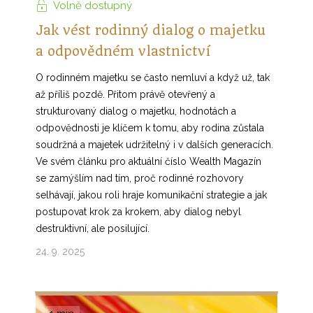
Volně dostupný
Jak vést rodinný dialog o majetku
a odpovědném vlastnictví
O rodinném majetku se často nemluví a když už, tak
až příliš pozdě. Přitom právě otevřený a
strukturovaný dialog o majetku, hodnotách a
odpovědnosti je klíčem k tomu, aby rodina zůstala
soudržná a majetek udržitelný i v dalších generacích.
Ve svém článku pro aktuální číslo Wealth Magazín
se zamýšlím nad tím, proč rodinné rozhovory
selhávají, jakou roli hraje komunikační strategie a jak
postupovat krok za krokem, aby dialog nebyl
destruktivní, ale posilující.
24. 9. 2025