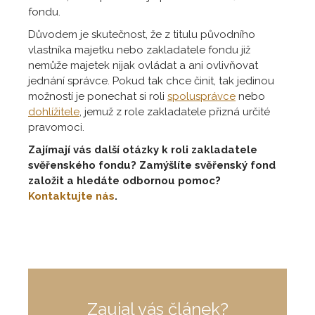
fondu.
Důvodem je skutečnost, že z titulu původního
vlastníka majetku nebo zakladatele fondu již
nemůže majetek nijak ovládat a ani ovlivňovat
jednání správce. Pokud tak chce činit, tak jedinou
možností je ponechat si roli
spolusprávce
nebo
dohlížitele
, jemuž z role zakladatele přizná určité
pravomoci.
Zajímají vás další otázky k roli zakladatele
svěřenského fondu? Zamýšlíte svěřenský fond
založit a hledáte odbornou pomoc?
Kontaktujte nás
.
Zaujal vás článek?