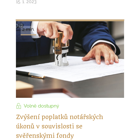
15. 1. 2023
2 min.
Volně dostupný
Zvýšení poplatků notářských
úkonů v souvislosti se
svěřenskými fondy