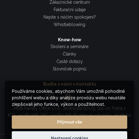
Zákaznické centrum
Fakturační údaje
Nejste s něčím spokojeni?
Whistleblowing
Know-how
Školení a semináře
Články
Časté dotazy
Slovníček pojmů
Buďte s námi v kontaktu
Používáme cookies, abychom Vám umožnili pohodlné
prohlížení webu a díky analýze provozu webu neustále
zlepšovali jeho funkce, výkon a použitelnost.
Multi Family Office s.r.o., Jindřišská 901/5, 110 00 Praha 1
IČO: 04382366, DIČ: 04382366, ID datové schránky: ag38sk4
Přijmout vše
Nastavení cookies