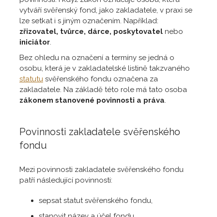
vytváří svěřenský fond, jako zakladatele, v praxi se
lze setkat i s jiným označením. Například:
zřizovatel, tvůrce, dárce, poskytovatel
nebo
iniciátor
.
Bez ohledu na označení a termíny se jedná o
osobu, která je v zakladatelské listině takzvaného
statutu
svěřenského fondu označena za
zakladatele. Na základě této role má tato osoba
zákonem stanovené povinnosti a práva
.
Povinnosti zakladatele svěřenského
fondu
Mezi povinnosti zakladatele svěřenského fondu
patří následující povinnosti:
sepsat statut svěřenského fondu,
stanovit název a účel fondu,