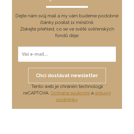
Dejte nám svůj mail a my vám budeme podobné
články posílat 1x měsíčně.
Získejte přehled, co se ve světě svěřenských
fondů děje:
Chci dostávat newsletter
Tento web je chráněn technologií
reCAPTCHA.
Ochrana soukromí
a
smluvní
podmínky
.