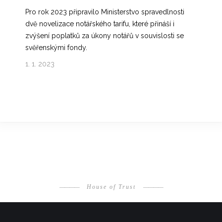
Pro rok 2023 připravilo Ministerstvo spravedlnosti
dvě novelizace notářského tarifu, které přináší i
zvýšení poplatků za úkony notářů v souvislosti se
svěřenskými fondy.
1. 1. 2023
————
House of Trust
————