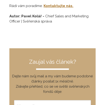
Rádi vám poradíme.
Kontaktujte nás.
Autor: Pavel Kolář -
Chief Sales and Marketing
Officer | Svěřenská správa
Zaujal vás článek?
Dejte nám svůj mail a my vám budeme podobné
články posílat 1x měsíčně.
Získejte přehled, co se ve světě svěřenských
fondů děje: