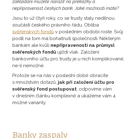
zakládání můžete narazit na překážky a
nepřipravenost českých bank. Jaké možnosti máte?
Jsou to už čtyři roky, co se trusty staly nedílnou
součástí českého právního řádu. Obliba
svěřenských fondů
v posledním období roste. Svůj
podíl na tom má bohatnutí společnosti. Některým
bankám ale kvůli
nepřipravenosti na průmysl
svěřenských fondů
ujíždí vlak. Založení
bankovního účtu pro trusty je u nich komplikované,
ne-li nemožné.
Protože se na nás v poslední době obracíte
s množstvím dotazů,
jak při založení účtu pro
svěřenský fond postupovat
, odpovíme vám
v dnešním článku komplexně a ukážeme vám 4
možné varianty.
Banky zaspaly