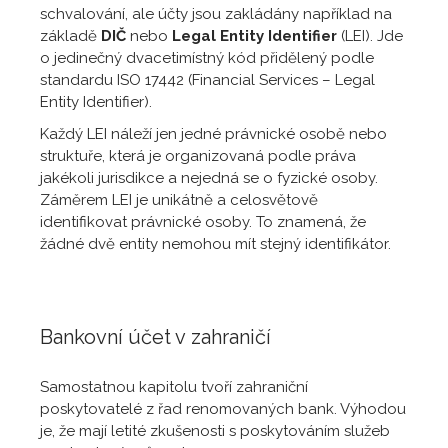
schvalování, ale účty jsou zakládány například na
základě
DIČ
nebo
Legal Entity Identifier
(LEI). Jde
o jedinečný dvacetimístný kód přidělený podle
standardu ISO 17442 (Financial Services – Legal
Entity Identifier).
Každý LEI náleží jen jedné právnické osobě nebo
struktuře, která je organizovaná podle práva
jakékoli jurisdikce a nejedná se o fyzické osoby.
Záměrem LEI je unikátně a celosvětově
identifikovat právnické osoby. To znamená, že
žádné dvě entity nemohou mít stejný identifikátor.
Bankovní účet v zahraničí
Samostatnou kapitolu tvoří zahraniční
poskytovatelé z řad renomovaných bank. Výhodou
je, že mají letité zkušenosti s poskytováním služeb