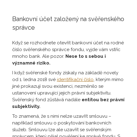
Bankovní účet založený na svěřenského
správce
Když se rozhodnete otevřít bankovní účet na rodné
číslo svěřenského správce fondu, vyjde vám vstříc
mnoho bank. Ale pozor.
Nese to s sebou i
významné riziko.
I když svěřenské fondy získaly na základě novely
od 1. ledna 2018 své
identifikační číslo
, kterým mimo
jiné prokazují svou existenci, nezměnilo se
ustanovení upravující jejich právní subjektivitu.
Svěřenský fond zůstává nadále
entitou bez právní
subjektivity.
To znamená, že s nimi nelze uzavřít smlouvu –
například smlouvu o poskytování bankovních
služeb. Smlouvu lze ale uzavřít se svěřenským
správcem, který přijal pověření ke správě fondu. S