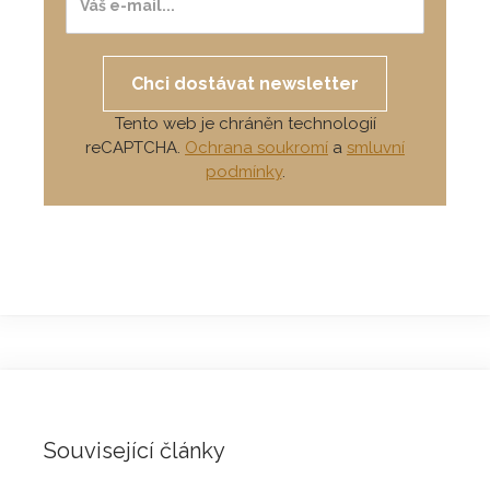
Chci dostávat newsletter
Tento web je chráněn technologií
reCAPTCHA.
Ochrana soukromí
a
smluvní
podmínky
.
Související články