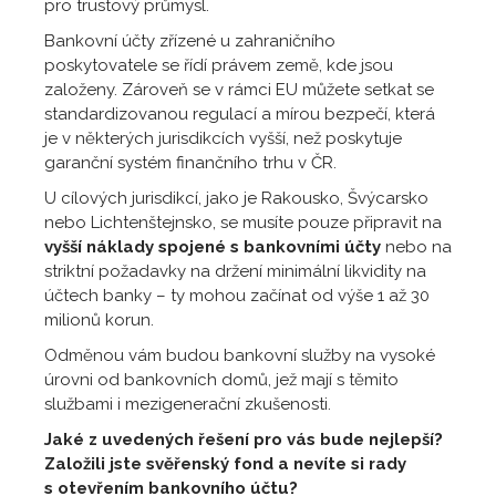
pro trustový průmysl.
100 stran
Bankovní účty zřízené u zahraničního
praktických rad, tipů a našich
poskytovatele se řídí právem země, kde jsou
zkušeností.
založeny. Zároveň se v rámci EU můžete setkat se
standardizovanou regulací a mírou bezpečí, která
Stáhnout
je v některých jurisdikcích vyšší, než poskytuje
garanční systém finančního trhu v ČR.
U cílových jurisdikcí, jako je Rakousko, Švýcarsko
NEWSLETTER
nebo Lichtenštejnsko, se musíte pouze připravit na
vyšší náklady spojené s bankovními účty
nebo na
striktní požadavky na držení minimální likvidity na
účtech banky – ty mohou začínat od výše 1 až 30
milionů korun.
Odměnou vám budou bankovní služby na vysoké
úrovni od bankovních domů, jež mají s těmito
službami i mezigenerační zkušenosti.
Jaké z uvedených řešení pro vás bude nejlepší?
Založili jste svěřenský fond a nevíte si rady
s otevřením bankovního účtu?