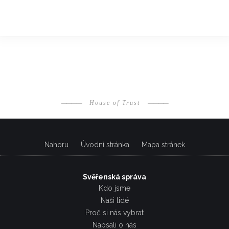
————
House of Trust
————
Nahoru
Úvodní stránka
Mapa stránek
Svěřenská správa
Kdo jsme
Naši lidé
Proč si nás vybrat
Napsali o nás