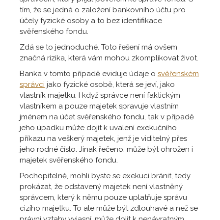
tím, že se jedná o založení bankovního účtu pro
účely fyzické osoby a to bez identifikace
svěřenského fondu.
Zdá se to jednoduché. Toto řešení má ovšem
značná rizika, která vám mohou zkomplikovat život.
Banka v tomto případě eviduje údaje o
svěřenském
správci
jako fyzické osobě, která se jeví, jako
vlastník majetku. I když správce není faktickým
vlastníkem a pouze majetek spravuje vlastním
jménem na účet svěřenského fondu, tak v případě
jeho úpadku může dojít k uvalení exekučního
příkazu na veškerý majetek, jenž je viditelný přes
jeho rodné číslo. Jinak řečeno, může být ohrožen i
majetek svěřenského fondu.
Pochopitelně, mohli byste se exekuci bránit, tedy
prokázat, že odstavený majetek není vlastněný
správcem, který k němu pouze uplatňuje správu
cizího majetku. To ale může být zdlouhavé a než se
právní vztahy vyjasní, může dojít k nenávratným