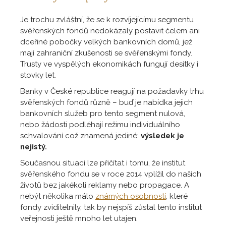
Je trochu zvláštní, že se k rozvíjejícímu segmentu
svěřenských fondů nedokázaly postavit čelem ani
dceřiné pobočky velkých bankovních domů, jež
mají zahraniční zkušenosti se svěřenskými fondy.
Trusty ve vyspělých ekonomikách fungují desítky i
stovky let.
Banky v České republice reagují na požadavky trhu
svěřenských fondů různě – buď je nabídka jejich
bankovních služeb pro tento segment nulová,
nebo žádosti podléhají režimu individuálního
schvalování což znamená jediné:
výsledek je
nejistý.
Současnou situaci lze přičítat i tomu, že institut
svěřenského fondu se v roce 2014 vplížil do našich
životů bez jakékoli reklamy nebo propagace. A
nebýt několika málo
známých osobností
, které
fondy zviditelnily, tak by nejspíš zůstal tento institut
veřejnosti ještě mnoho let utajen.