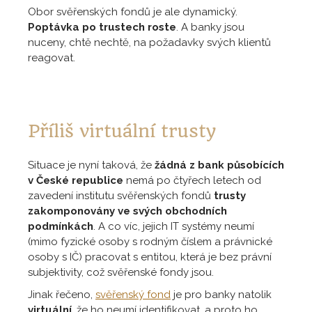
Obor svěřenských fondů je ale dynamický.
Poptávka po trustech roste
. A banky jsou
nuceny, chtě nechtě, na požadavky svých klientů
reagovat.
Příliš virtuální trusty
Situace je nyní taková, že
žádná z bank působících
v České republice
nemá po čtyřech letech od
zavedení institutu svěřenských fondů
trusty
zakomponovány ve svých obchodních
podmínkách
. A co víc, jejich IT systémy neumí
(mimo fyzické osoby s rodným číslem a právnické
osoby s IČ) pracovat s entitou, která je bez právní
subjektivity, což svěřenské fondy jsou.
Jinak řečeno,
svěřenský fond
je pro banky natolik
virtuální
, že ho neumí identifikovat, a proto ho