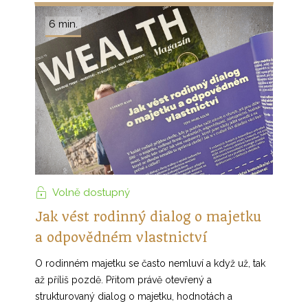
6 min.
Volně dostupný
Jak vést rodinný dialog o majetku
a odpovědném vlastnictví
O rodinném majetku se často nemluví a když už, tak
až příliš pozdě. Přitom právě otevřený a
strukturovaný dialog o majetku, hodnotách a